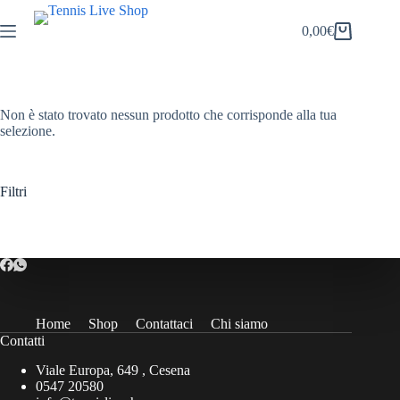
Salta
al
0,00
€
Carrello
contenuto
Non è stato trovato nessun prodotto che corrisponde alla tua
selezione.
Filtri
Home
Shop
Contattaci
Chi siamo
Contatti
Viale Europa, 649 , Cesena
0547 20580