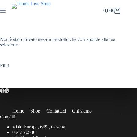
Salta
al
0,00
€
Carrello
contenuto
Non è stato trovato nessun prodotto che corrisponde alla tua
selezione.
Filtri
Home
Shop
Contattaci
Chi siamo
Contatti
Viale Europa, 649 , Cesena
0547 20580