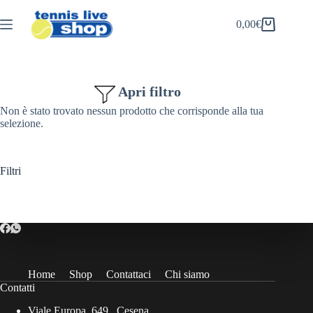
Salta
al
0,00
€
Carrello
contenuto
Apri filtro
Non è stato trovato nessun prodotto che corrisponde alla tua
selezione.
Filtri
Home
Shop
Contattaci
Chi siamo
Contatti
Viale Europa, 649 , Cesena