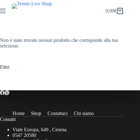
Salta
al
0,00
€
Carrello
contenuto
Non è stato trovato nessun prodotto che corrisponde alla tua
selezione.
Filtri
Home
Shop
Contattaci
Chi siamo
Contatti
Viale Europa, 649 , Cesena
0547 20580