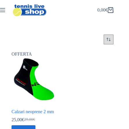
Salta
al
0,00
€
Carrello
contenuto
OFFERTA
Calzari neoprene 2 mm
25,00
€
29,00
€
Il
Il
prezzo
prezzo
Questo