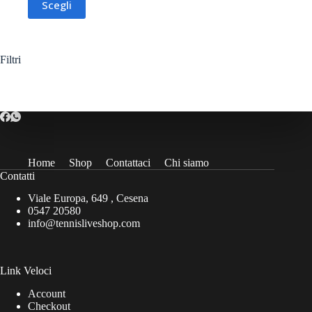
Scegli
originale
attuale
prodotto
era:
è:
ha
29,00€.
25,00€.
più
varianti.
Le
Filtri
opzioni
possono
essere
scelte
nella
pagina
del
prodotto
Home
Shop
Contattaci
Chi siamo
Contatti
Viale Europa, 649 , Cesena
0547 20580
info@tennisliveshop.com
Link Veloci
Account
Checkout