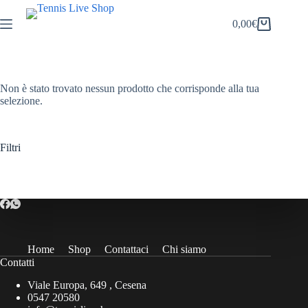
Salta
al
0,00
€
Carrello
contenuto
Non è stato trovato nessun prodotto che corrisponde alla tua
selezione.
Filtri
Home
Shop
Contattaci
Chi siamo
Contatti
Viale Europa, 649 , Cesena
0547 20580