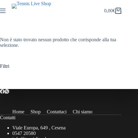
Salta
al
0,00
€
Carrello
contenuto
Non è stato trovato nessun prodotto che corrisponde alla tua
selezione.
Filtri
Home
Shop
Contattaci
Chi siamo
Contatti
Viale Europa, 649 , Cesena
0547 20580