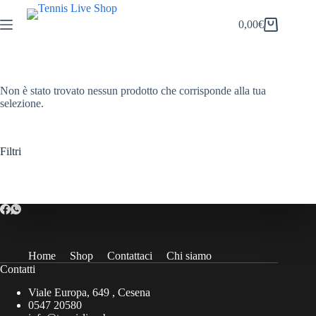
Salta
al
0,00
€
Carrello
contenuto
Non è stato trovato nessun prodotto che corrisponde alla tua
selezione.
Filtri
Home
Shop
Contattaci
Chi siamo
Contatti
Viale Europa, 649 , Cesena
0547 20580