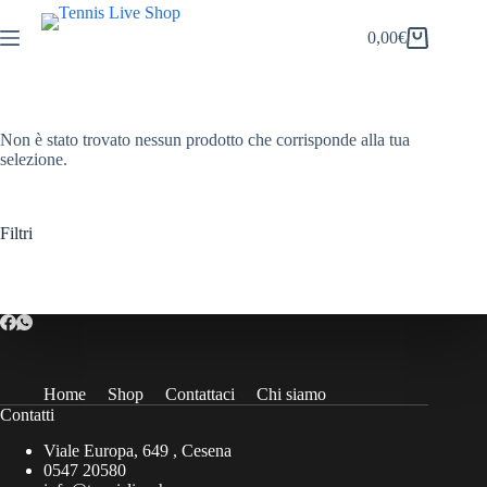
Salta
al
0,00
€
Carrello
contenuto
Non è stato trovato nessun prodotto che corrisponde alla tua
selezione.
Filtri
Home
Shop
Contattaci
Chi siamo
Contatti
Viale Europa, 649 , Cesena
0547 20580