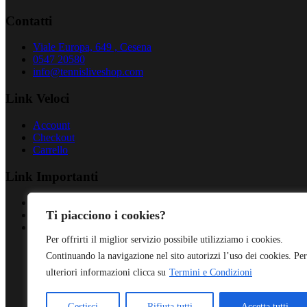
Contatti
Viale Europa, 649 , Cesena
0547 20580
info@tennisliveshop.com
Link Veloci
Account
Checkout
Carrello
Link Importanti
Privacy Policy
Ti piacciono i cookies?
Cookies Policy
Termini & Condizioni
Per offrirti il miglior servizio possibile utilizziamo i cookies.
Continuando la navigazione nel sito autorizzi l’uso dei cookies. Per
ulteriori informazioni clicca su
Termini e Condizioni
Gestisci
Rifiuta tutti
Accetta tutti