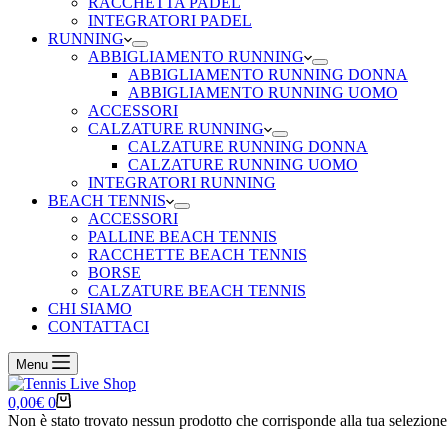
RACCHETTA PADEL
INTEGRATORI PADEL
RUNNING
ABBIGLIAMENTO RUNNING
ABBIGLIAMENTO RUNNING DONNA
ABBIGLIAMENTO RUNNING UOMO
ACCESSORI
CALZATURE RUNNING
CALZATURE RUNNING DONNA
CALZATURE RUNNING UOMO
INTEGRATORI RUNNING
BEACH TENNIS
ACCESSORI
PALLINE BEACH TENNIS
RACCHETTE BEACH TENNIS
BORSE
CALZATURE BEACH TENNIS
CHI SIAMO
CONTATTACI
Menu
Carrello
0,00
€
0
Non è stato trovato nessun prodotto che corrisponde alla tua selezione