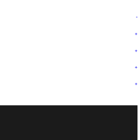
-
+
+
+
+