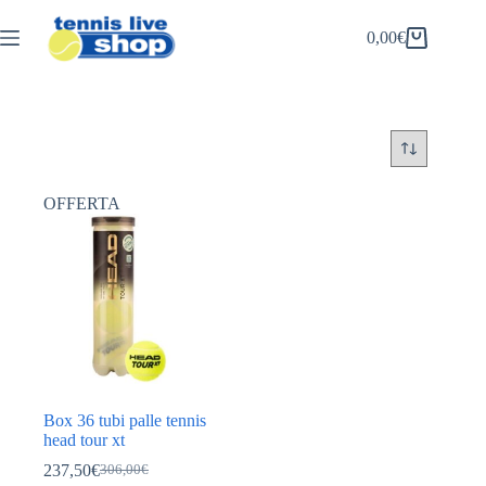
Salta
al
0,00
€
Carrello
contenuto
OFFERTA
Box 36 tubi palle tennis
head tour xt
237,50
€
306,00
€
Il
Il