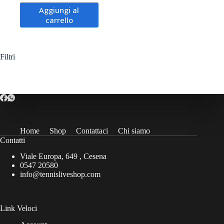
prezzo
prezzo
Aggiungi al
originale
attuale
carrello
era:
è:
306,00€.
237,50€.
Filtri
Home
Shop
Contattaci
Chi siamo
Contatti
Viale Europa, 649 , Cesena
0547 20580
info@tennisliveshop.com
Link Veloci