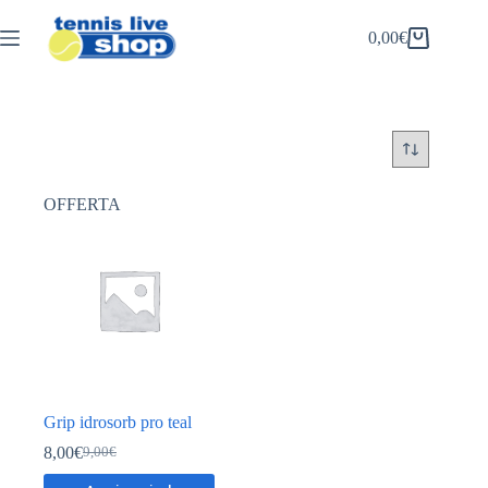
Salta
al
0,00
€
Carrello
contenuto
OFFERTA
Grip idrosorb pro teal
8,00
€
9,00
€
Il
Il
prezzo
prezzo