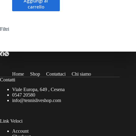
Aggiungi al
originale
attuale
carrello
era:
è:
9,00€.
8,00€.
Filtri
Home
Shop
Contattaci
Chi siamo
Contatti
Viale Europa, 649 , Cesena
0547 20580
info@tennisliveshop.com
Link Veloci
Account