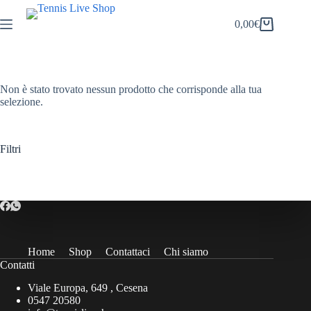
Salta
al
0,00
€
Carrello
contenuto
Non è stato trovato nessun prodotto che corrisponde alla tua
selezione.
Filtri
Home
Shop
Contattaci
Chi siamo
Contatti
Viale Europa, 649 , Cesena
0547 20580