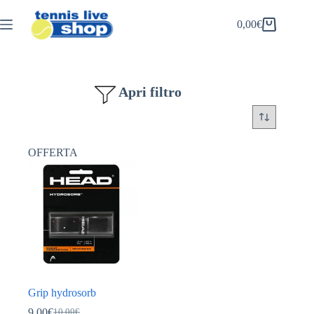
Salta
al
0,00
€
Carrello
contenuto
Apri filtro
OFFERTA
Grip hydrosorb
9,00
€
10,00
€