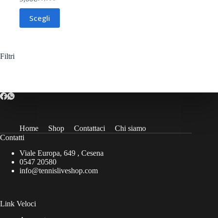
Il
Il
prezzo
prezzo
Questo
Scegli
originale
attuale
prodotto
era:
è:
ha
10,00€.
9,00€.
più
varianti.
Le
Filtri
opzioni
possono
essere
scelte
nella
pagina
del
prodotto
Home
Shop
Contattaci
Chi siamo
Contatti
Viale Europa, 649 , Cesena
0547 20580
info@tennisliveshop.com
Link Veloci