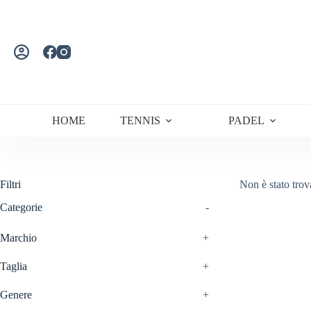
Salta
al
contenuto
HOME
TENNIS
PADEL
Filtri
Non è stato trov
Categorie
-
Marchio
+
Taglia
+
Genere
+