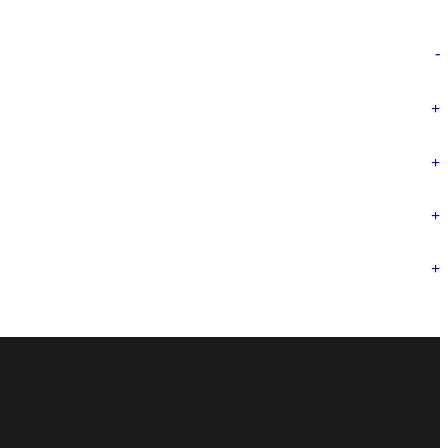
-
+
+
+
+