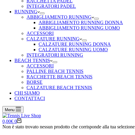
RACCHETTA PADEL
INTEGRATORI PADEL
RUNNING
ABBIGLIAMENTO RUNNING
ABBIGLIAMENTO RUNNING DONNA
ABBIGLIAMENTO RUNNING UOMO
ACCESSORI
CALZATURE RUNNING
CALZATURE RUNNING DONNA
CALZATURE RUNNING UOMO
INTEGRATORI RUNNING
BEACH TENNIS
ACCESSORI
PALLINE BEACH TENNIS
RACCHETTE BEACH TENNIS
BORSE
CALZATURE BEACH TENNIS
CHI SIAMO
CONTATTACI
Menu
Carrello
0,00
€
0
Non è stato trovato nessun prodotto che corrisponde alla tua selezione