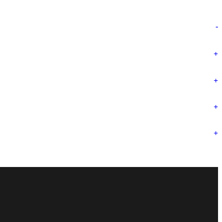
-
+
+
+
+