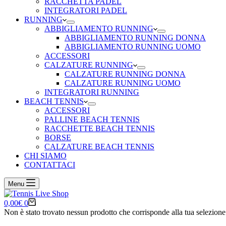
RACCHETTA PADEL
INTEGRATORI PADEL
RUNNING
ABBIGLIAMENTO RUNNING
ABBIGLIAMENTO RUNNING DONNA
ABBIGLIAMENTO RUNNING UOMO
ACCESSORI
CALZATURE RUNNING
CALZATURE RUNNING DONNA
CALZATURE RUNNING UOMO
INTEGRATORI RUNNING
BEACH TENNIS
ACCESSORI
PALLINE BEACH TENNIS
RACCHETTE BEACH TENNIS
BORSE
CALZATURE BEACH TENNIS
CHI SIAMO
CONTATTACI
Menu
Carrello
0,00
€
0
Non è stato trovato nessun prodotto che corrisponde alla tua selezione