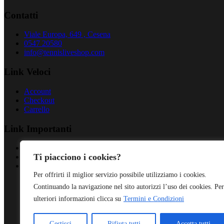
Contatti
Viale Europa, 649 , Cesena
0547 20580
info@tennisliveshop.com
Link Veloci
Account
Checkout
Carrello
Link Importanti
Privacy Policy
Ti piacciono i cookies?
Cookies Policy
Termini & Condizioni
Per offrirti il miglior servizio possibile utilizziamo i cookies.
Continuando la navigazione nel sito autorizzi l’uso dei cookies. Per
ulteriori informazioni clicca su
Termini e Condizioni
Gestisci
Rifiuta tutti
Accetta tutti