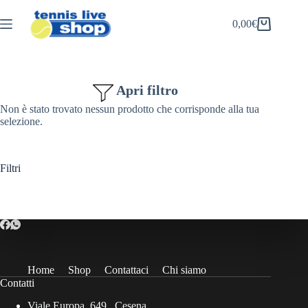
Salta
al
0,00
€
Carrello
contenuto
Apri filtro
Non è stato trovato nessun prodotto che corrisponde alla tua
selezione.
Filtri
Home
Shop
Contattaci
Chi siamo
Contatti
Viale Europa, 649 , Cesena