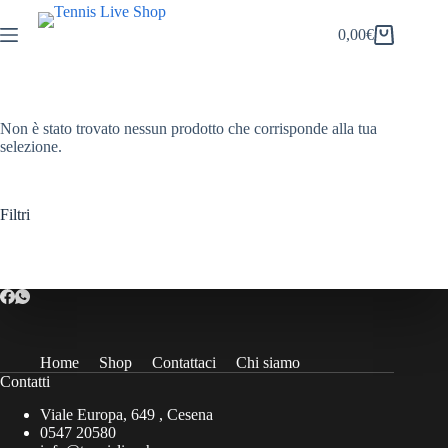
Salta
al
0,00
€
Carrello
contenuto
Non è stato trovato nessun prodotto che corrisponde alla tua
selezione.
Filtri
Home
Shop
Contattaci
Chi siamo
Contatti
Viale Europa, 649 , Cesena
0547 20580