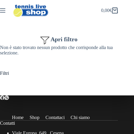
Salta
al
0,00
€
Carrello
contenuto
Apri filtro
Non è stato trovato nessun prodotto che corrisponde alla tua
selezione.
Filtri
Home
Shop
Contattaci
Chi siamo
Contatti
Viale Europa, 649 , Cesena