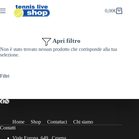
Salta
al
0,00
€
Carrello
contenuto
Apri filtro
Non è stato trovato nessun prodotto che corrisponde alla tua
selezione.
Filtri
Home
Shop
Contattaci
Chi siamo
Contatti
Viale Europa, 649 , Cesena