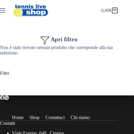
Salta
al
0,00
€
Carrello
contenuto
Apri filtro
Non è stato trovato nessun prodotto che corrisponde alla tua
selezione.
Filtri
Home
Shop
Contattaci
Chi siamo
Contatti
Viale Europa, 649 , Cesena