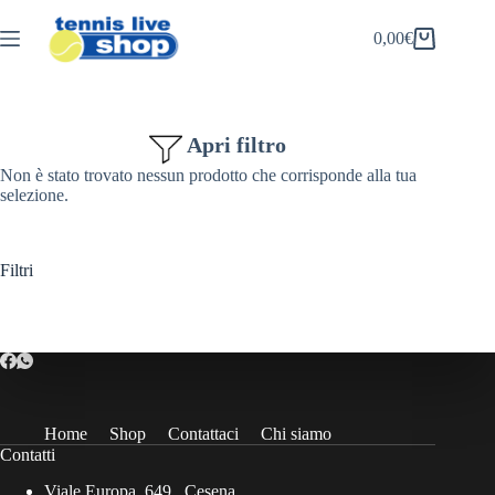
Salta
al
0,00
€
Carrello
contenuto
Apri filtro
Non è stato trovato nessun prodotto che corrisponde alla tua
selezione.
Filtri
Home
Shop
Contattaci
Chi siamo
Contatti
Viale Europa, 649 , Cesena