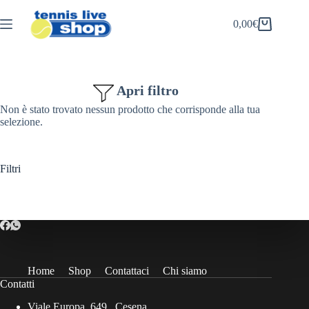
Salta
al
0,00
€
Carrello
contenuto
Apri filtro
Non è stato trovato nessun prodotto che corrisponde alla tua
selezione.
Filtri
Home
Shop
Contattaci
Chi siamo
Contatti
Viale Europa, 649 , Cesena