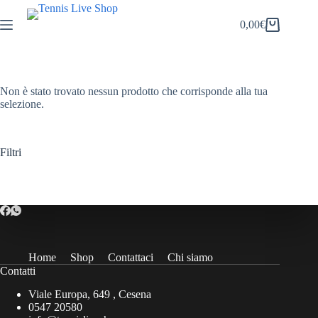
Salta
al
0,00
€
Carrello
contenuto
Non è stato trovato nessun prodotto che corrisponde alla tua
selezione.
Filtri
Home
Shop
Contattaci
Chi siamo
Contatti
Viale Europa, 649 , Cesena
0547 20580