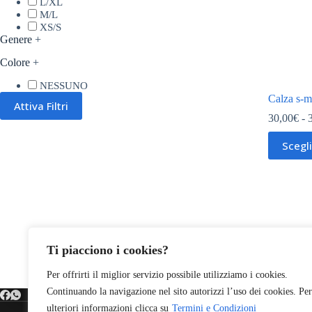
L/XL
M/L
XS/S
Genere
+
Colore
+
NESSUNO
Calza s-m
Attiva Filtri
30,00
€
-
Questo
Scegl
prodotto
ha
più
varianti.
Le
opzioni
possono
essere
Ti piacciono i cookies?
scelte
nella
pagina
Per offrirti il miglior servizio possibile utilizziamo i cookies.
del
Continuando la navigazione nel sito autorizzi l’uso dei cookies. Per
prodotto
ulteriori informazioni clicca su
Termini e Condizioni