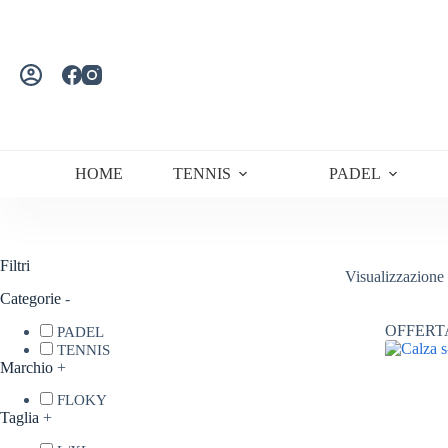
Salta
al
contenuto
HOME
TENNIS
PADEL
Filtri
Visualizzazione 
Categorie
-
OFFERT
PADEL
TENNIS
Marchio
+
FLOKY
Taglia
+