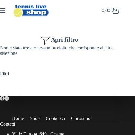
Salta
al
0,00
€
Carrello
contenuto
Apri filtro
Non è stato trovato nessun prodotto che corrisponde alla tua
selezione.
Filtri
Home
Shop
Contattaci
Chi siamo
Contatti
Viale Europa, 649 , Cesena