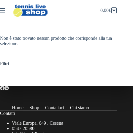
Salta
al
0,00
€
Carrello
contenuto
Non è stato trovato nessun prodotto che corrisponde alla tua
selezione.
Filtri
Home
Shop
Contattaci
Chi siamo
Contatti
Viale Europa, 649 , Cesena
0547 20580