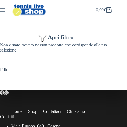
Salta
al
0,00
€
Carrello
contenuto
Apri filtro
Non è stato trovato nessun prodotto che corrisponde alla tua
selezione.
Filtri
Home
Shop
Contattaci
Chi siamo
Contatti
Viale Europa, 649 , Cesena