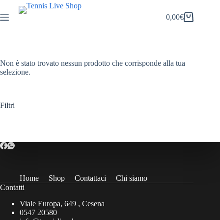
Salta
al
0,00
€
Carrello
contenuto
Non è stato trovato nessun prodotto che corrisponde alla tua
selezione.
Filtri
Home
Shop
Contattaci
Chi siamo
Contatti
Viale Europa, 649 , Cesena
0547 20580