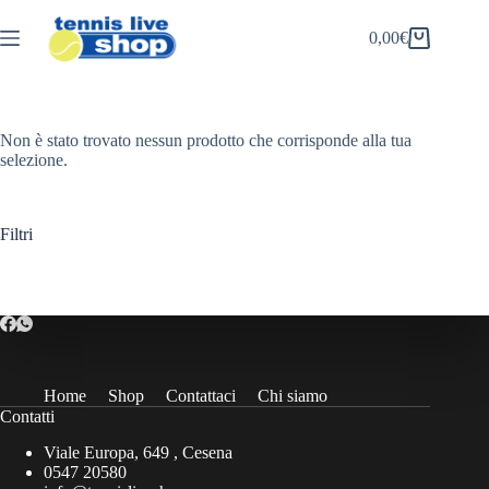
Salta
al
0,00
€
Carrello
contenuto
Non è stato trovato nessun prodotto che corrisponde alla tua
selezione.
Filtri
Home
Shop
Contattaci
Chi siamo
Contatti
Viale Europa, 649 , Cesena
0547 20580