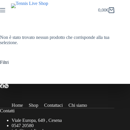
Salta
al
0,00
€
Carrello
contenuto
Non è stato trovato nessun prodotto che corrisponde alla tua
selezione.
Filtri
Home
Shop
Contattaci
Chi siamo
Contatti
Viale Europa, 649 , Cesena
0547 20580