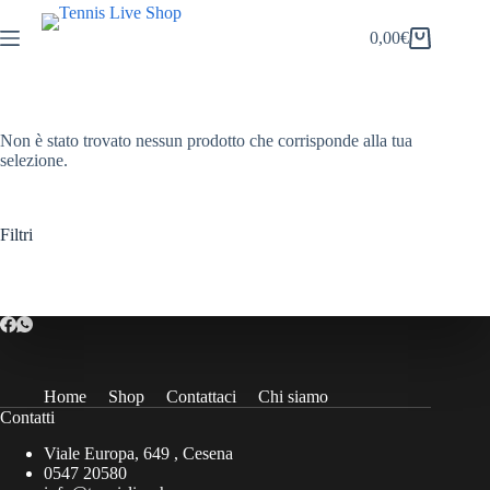
Salta
al
0,00
€
Carrello
contenuto
Non è stato trovato nessun prodotto che corrisponde alla tua
selezione.
Filtri
Home
Shop
Contattaci
Chi siamo
Contatti
Viale Europa, 649 , Cesena
0547 20580