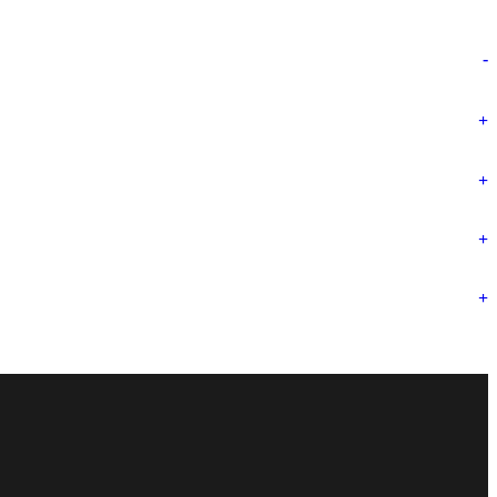
-
+
+
+
+