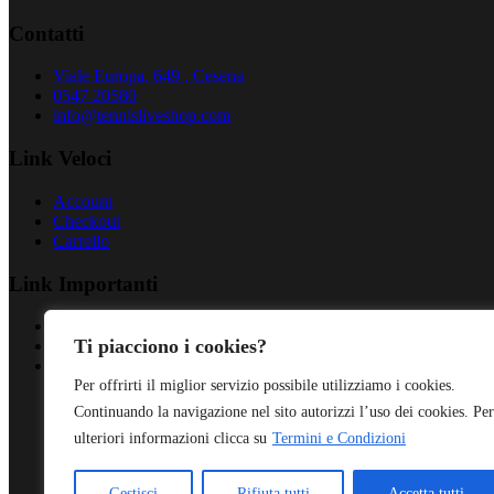
Contatti
Viale Europa, 649 , Cesena
0547 20580
info@tennisliveshop.com
Link Veloci
Account
Checkout
Carrello
Link Importanti
Privacy Policy
Ti piacciono i cookies?
Cookies Policy
Termini & Condizioni
Per offrirti il miglior servizio possibile utilizziamo i cookies.
Continuando la navigazione nel sito autorizzi l’uso dei cookies. Per
ulteriori informazioni clicca su
Termini e Condizioni
Gestisci
Rifiuta tutti
Accetta tutti