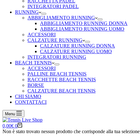
RACCHETTA PADEL
INTEGRATORI PADEL
RUNNING
ABBIGLIAMENTO RUNNING
ABBIGLIAMENTO RUNNING DONNA
ABBIGLIAMENTO RUNNING UOMO
ACCESSORI
CALZATURE RUNNING
CALZATURE RUNNING DONNA
CALZATURE RUNNING UOMO
INTEGRATORI RUNNING
BEACH TENNIS
ACCESSORI
PALLINE BEACH TENNIS
RACCHETTE BEACH TENNIS
BORSE
CALZATURE BEACH TENNIS
CHI SIAMO
CONTATTACI
Menu
Carrello
0,00
€
0
Non è stato trovato nessun prodotto che corrisponde alla tua selezione