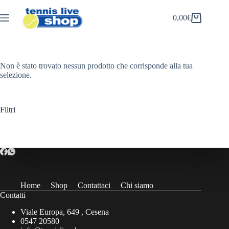
Salta
al
0,00
€
Carrello
contenuto
Non è stato trovato nessun prodotto che corrisponde alla tua
selezione.
Filtri
Home
Shop
Contattaci
Chi siamo
Contatti
Viale Europa, 649 , Cesena
0547 20580