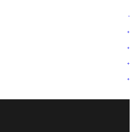
-
+
+
+
+