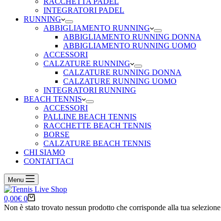
RACCHETTA PADEL
INTEGRATORI PADEL
RUNNING
ABBIGLIAMENTO RUNNING
ABBIGLIAMENTO RUNNING DONNA
ABBIGLIAMENTO RUNNING UOMO
ACCESSORI
CALZATURE RUNNING
CALZATURE RUNNING DONNA
CALZATURE RUNNING UOMO
INTEGRATORI RUNNING
BEACH TENNIS
ACCESSORI
PALLINE BEACH TENNIS
RACCHETTE BEACH TENNIS
BORSE
CALZATURE BEACH TENNIS
CHI SIAMO
CONTATTACI
Menu
Carrello
0,00
€
0
Non è stato trovato nessun prodotto che corrisponde alla tua selezione