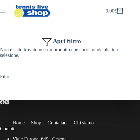
Salta
al
0,00
€
Carrello
contenuto
Apri filtro
Non è stato trovato nessun prodotto che corrisponde alla tua
selezione.
Filtri
Home
Shop
Contattaci
Chi siamo
Contatti
Viale Europa, 649 , Cesena