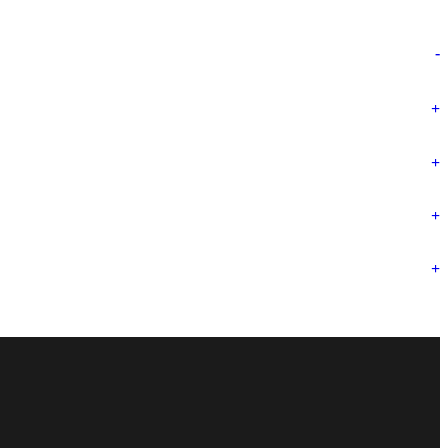
-
+
+
+
+