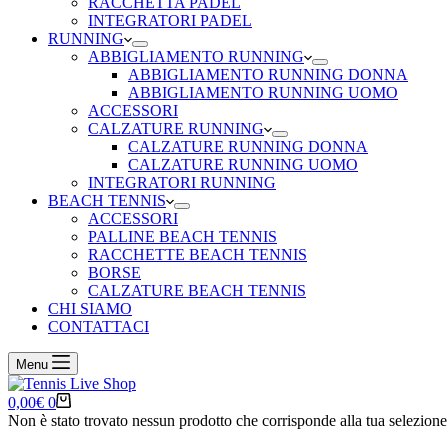
RACCHETTA PADEL
INTEGRATORI PADEL
RUNNING
ABBIGLIAMENTO RUNNING
ABBIGLIAMENTO RUNNING DONNA
ABBIGLIAMENTO RUNNING UOMO
ACCESSORI
CALZATURE RUNNING
CALZATURE RUNNING DONNA
CALZATURE RUNNING UOMO
INTEGRATORI RUNNING
BEACH TENNIS
ACCESSORI
PALLINE BEACH TENNIS
RACCHETTE BEACH TENNIS
BORSE
CALZATURE BEACH TENNIS
CHI SIAMO
CONTATTACI
Menu
Carrello
0,00
€
0
Non è stato trovato nessun prodotto che corrisponde alla tua selezione