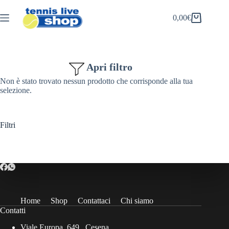
Salta
al
0,00
€
Carrello
contenuto
Apri filtro
Non è stato trovato nessun prodotto che corrisponde alla tua
selezione.
Filtri
Home
Shop
Contattaci
Chi siamo
Contatti
Viale Europa, 649 , Cesena