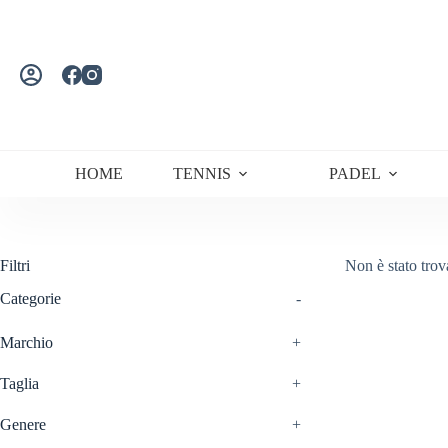
Salta
al
contenuto
HOME
TENNIS
PADEL
Filtri
Non è stato trov
Categorie
-
Marchio
+
Taglia
+
Genere
+