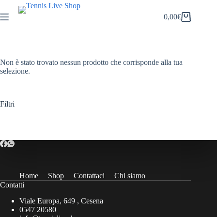
Salta
al
0,00
€
Carrello
contenuto
Non è stato trovato nessun prodotto che corrisponde alla tua
selezione.
Filtri
Home
Shop
Contattaci
Chi siamo
Contatti
Viale Europa, 649 , Cesena
0547 20580