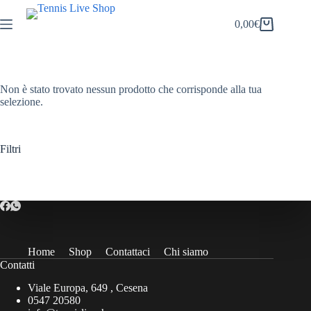
Salta
al
0,00
€
Carrello
contenuto
Non è stato trovato nessun prodotto che corrisponde alla tua
selezione.
Filtri
Home
Shop
Contattaci
Chi siamo
Contatti
Viale Europa, 649 , Cesena
0547 20580