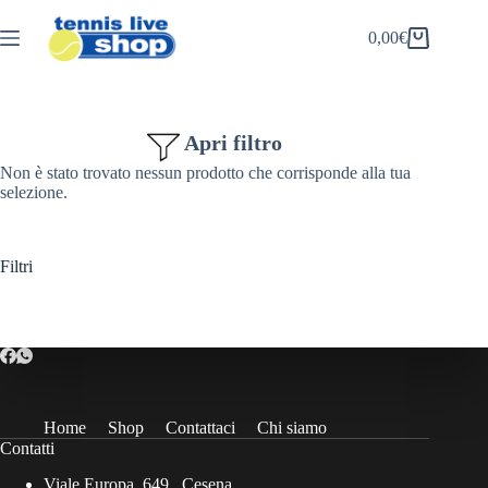
Salta
al
0,00
€
Carrello
contenuto
Apri filtro
Non è stato trovato nessun prodotto che corrisponde alla tua
selezione.
Filtri
Home
Shop
Contattaci
Chi siamo
Contatti
Viale Europa, 649 , Cesena