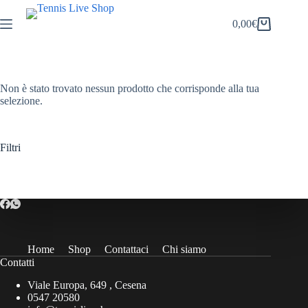
Salta
al
0,00
€
Carrello
contenuto
Non è stato trovato nessun prodotto che corrisponde alla tua
selezione.
Filtri
Home
Shop
Contattaci
Chi siamo
Contatti
Viale Europa, 649 , Cesena
0547 20580