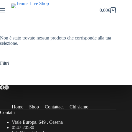
Salta
al
0,00
€
Carrello
contenuto
Non è stato trovato nessun prodotto che corrisponde alla tua
selezione.
Filtri
Home
Shop
Contattaci
Chi siamo
Contatti
Viale Europa, 649 , Cesena
0547 20580