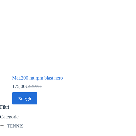
Mat.200 mt rpm blast nero
175,00
€
219,00
€
Il
Il
prezzo
prezzo
Questo
Scegli
originale
attuale
prodotto
era:
è:
ha
Filtri
219,00€.
175,00€.
più
varianti.
Categorie
Le
TENNIS
opzioni
possono