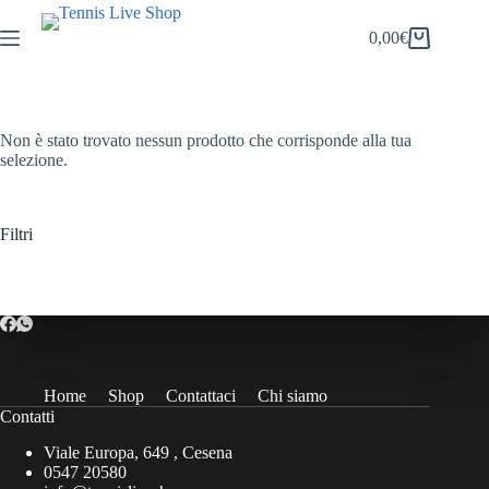
Salta
al
0,00
€
Carrello
contenuto
Non è stato trovato nessun prodotto che corrisponde alla tua
selezione.
Filtri
Home
Shop
Contattaci
Chi siamo
Contatti
Viale Europa, 649 , Cesena
0547 20580