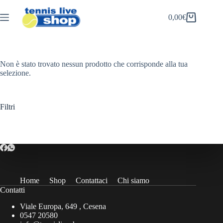
Salta
al
0,00
€
Carrello
contenuto
Non è stato trovato nessun prodotto che corrisponde alla tua
selezione.
Filtri
Home
Shop
Contattaci
Chi siamo
Contatti
Viale Europa, 649 , Cesena
0547 20580