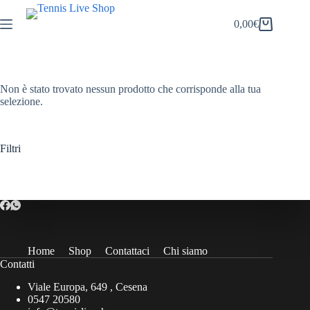
Salta
al
0,00
€
Carrello
contenuto
Non è stato trovato nessun prodotto che corrisponde alla tua
selezione.
Filtri
Home
Shop
Contattaci
Chi siamo
Contatti
Viale Europa, 649 , Cesena
0547 20580