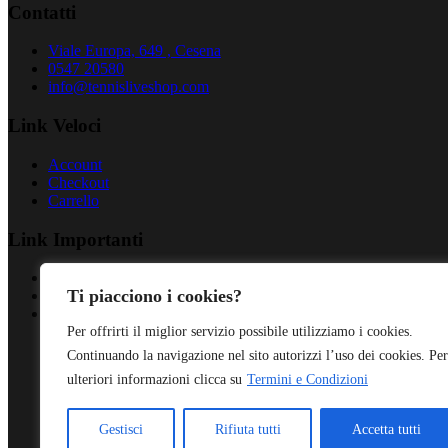
Contatti
Viale Europa, 649 , Cesena
0547 20580
info@tennisliveshop.com
Link Veloci
Account
Checkout
Carrello
Link Importanti
Privacy Policy
Ti piacciono i cookies?
Cookies Policy
Termini & Condizioni
Per offrirti il miglior servizio possibile utilizziamo i cookies.
Continuando la navigazione nel sito autorizzi l’uso dei cookies. Per
ulteriori informazioni clicca su
Termini e Condizioni
Gestisci
Rifiuta tutti
Accetta tutti